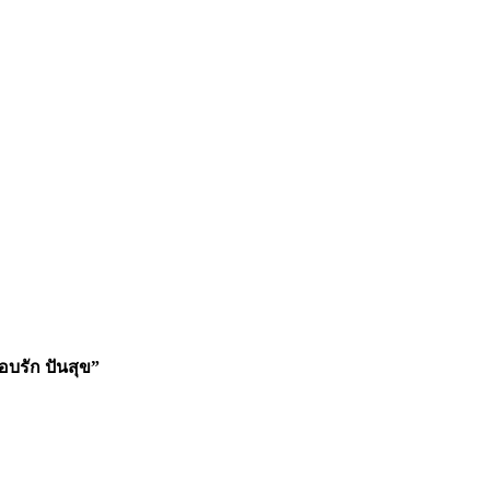
บรัก ปันสุข”