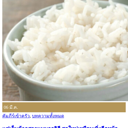
06
มี.ค.
คัมภีร์เข้าครัว
,
บทความทั้งหมด