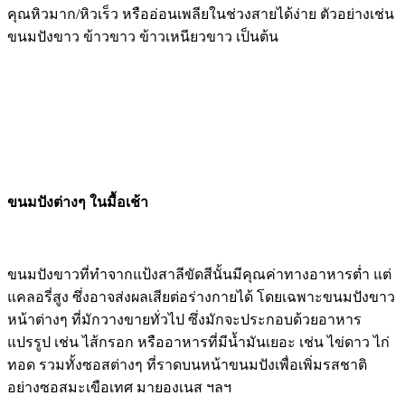
คุณหิวมาก/หิวเร็ว หรืออ่อนเพลียในช่วงสายได้ง่าย ตัวอย่างเช่น
ขนมปังขาว ข้าวขาว ข้าวเหนียวขาว เป็นต้น
ขนมปังต่างๆ ในมื้อเช้า
ขนมปังขาวที่ทำจากแป้งสาลีขัดสีนั้นมีคุณค่าทางอาหารต่ำ แต่
แคลอรี่สูง ซึ่งอาจส่งผลเสียต่อร่างกายได้ โดยเฉพาะขนมปังขาว
หน้าต่างๆ ที่มักวางขายทั่วไป ซึ่งมักจะประกอบด้วยอาหาร
แปรรูป เช่น ไส้กรอก หรืออาหารที่มีน้ำมันเยอะ เช่น ไข่ดาว ไก่
ทอด รวมทั้งซอสต่างๆ ที่ราดบนหน้าขนมปังเพื่อเพิ่มรสชาติ
อย่างซอสมะเขือเทศ มายองเนส ฯลฯ