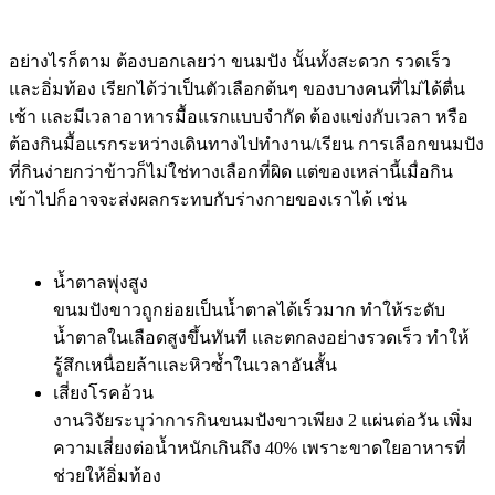
อย่างไรก็ตาม ต้องบอกเลยว่า ขนมปัง นั้นทั้งสะดวก รวดเร็ว
และอิ่มท้อง เรียกได้ว่าเป็นตัวเลือกต้นๆ ของบางคนที่ไม่ได้ตื่น
เช้า และมีเวลาอาหารมื้อแรกแบบจำกัด ต้องแข่งกับเวลา หรือ
ต้องกินมื้อแรกระหว่างเดินทางไปทำงาน/เรียน การเลือกขนมปัง
ที่กินง่ายกว่าข้าวก็ไม่ใช่ทางเลือกที่ผิด แต่ของเหล่านี้เมื่อกิน
เข้าไปก็อาจจะส่งผลกระทบกับร่างกายของเราได้ เช่น
น้ำตาลพุ่งสูง
ขนมปังขาวถูกย่อยเป็นน้ำตาลได้เร็วมาก ทำให้ระดับ
น้ำตาลในเลือดสูงขึ้นทันที และตกลงอย่างรวดเร็ว ทำให้
รู้สึกเหนื่อยล้าและหิวซ้ำในเวลาอันสั้น
เสี่ยงโรคอ้วน
งานวิจัยระบุว่าการกินขนมปังขาวเพียง 2 แผ่นต่อวัน เพิ่ม
ความเสี่ยงต่อน้ำหนักเกินถึง 40% เพราะขาดใยอาหารที่
ช่วยให้อิ่มท้อง