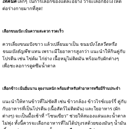
เทคนิค
เล็กๆ ในการเลือกของแต่ละอย่าง ว่าจะเลือกยังไงให้ดี
ต่อร่างกายมากที่สุด!
เลือกขนมปัง เน้นความสะดวก รวดเร็ว
ควรเลี่ยงขนมปังขาว แล้วเปลี่ยนมาเป็น
ขนมปังโฮลวีตหรือ
ขนมปังธัญพืช
แทน เพราะมีใยอาหารสูงกว่า แนะนำให้กินคู่กับ
โปรตีน เช่น ไข่ต้ม ไก่ย่าง เนื้อหมูไม่ติดมัน พร้อมกับผักต่างๆ
เพื่อชะลอการดูดซึมน้ำตาล
เลือกข้าว เน้นอิ่มนาน ลุยงานหนัก พร้อมสำหรับทำอาหารหรือมีร้านประจำ
แนะนำให้ทานข้าวที่ไม่ขัดสี เช่น ข้าวกล้อง ข้าวไรซ์เบอร์รี่ คู่กับ
กับอาหารที่เป็นโปรตีน (เนื้อสัตว์ไม่ติดมัน) และใยอาหาร (ผัก
ต่างๆ) จะเป็นมื้อเช้าที่ “โซนเขียว” ช่วยให้สมองแล่นและน้ำตาล
ไม่พุ่ง ทั้งนี้ควรจะเลือกอาหารที่ไม่ได้ปรุงรสด้วยของมันๆ น้ำมัน