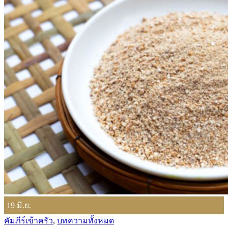
19
มิ.ย.
คัมภีร์เข้าครัว
,
บทความทั้งหมด