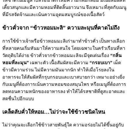
รสชาติในเมนูลาบหรือน้ำตกให้มีความกลมกล่อม มีเนื้อสัมผัสที่
เคี้ยวสนุกและมีความหอมที่ติดลิ้นยาวนาน จึงเหมาะที่สุดกับเมนู
ที่มีรสจัดจ้านและเน้นความอุดมสมบูรณ์ของเนื้อสัตว์
ข้าวคั่วจาก “ข้าวหอมมะลิ” ความละมุนที่คาดไม่ถึง
การใช้ข้าวเจ้าหรือข้าวหอมมะลิเก่ามาทำข้าวคั่ว เป็นทางเลือก
ที่หลายคนเริ่มหันมาให้ความสนใจ โดยเฉพาะในครัวเรือนที่หา
วัตถุดิบได้ง่าย ข้าวคั่วจากข้าวหอมมะลิจะมีจุดเด่นเรื่อง
“กลิ่น
หอมที่ละมุน”
เฉพาะตัว เนื้อสัมผัสจะมีความ
“กรอบเบา”
เม็ด
ข้าวมีความร่วน ไม่มีความมันมากนัก ทำให้เมื่อโรยลงใน
อาหารจะให้สัมผัสที่กรุบกรอบและเบาสบายกว่า เหมาะอย่างยิ่ง
กับเมนูที่ต้องการเน้นความหอมของสมุนไพร หรือเมนูที่ต้องการ
ลดทอนความหนักของอาหารลง ทำให้ได้รสชาติที่ดูสะอาดและ
สดชื่นไปอีกแบบ
เคล็ดลับคั่วให้หอม…ไม่ว่าจะใช้ข้าวชนิดไหน
ไม่ว่าคุณจะเลือกใช้ข้าวสายพันธุ์ใด ความอร่อยไม่ได้ขึ้นอยู่กับ