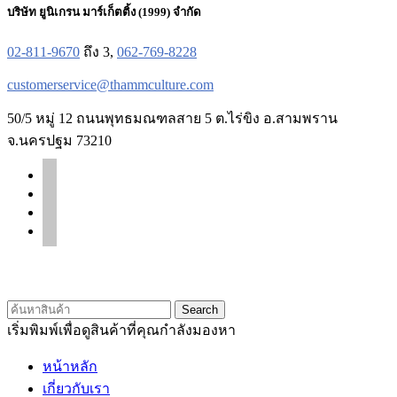
บริษัท ยูนิเกรน มาร์เก็ตติ้ง (1999) จำกัด
02-811-9670
ถึง 3,
062-769-8228
customerservice@thammculture.com
50/5 หมู่ 12 ถนนพุทธมณฑลสาย 5 ต.ไร่ขิง อ.สามพราน
จ.นครปฐม 73210
facebook
line
instagram
tiktok
© 2020 Unigrain marketing (1999) Co., Ltd.
All Rights Reserved
Search
เริ่มพิมพ์เพื่อดูสินค้าที่คุณกำลังมองหา
หน้าหลัก
เกี่ยวกับเรา