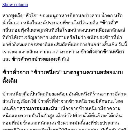
Show column
หากพูดถึง “หัวใจ” ของเมนูอาหารอีสานอย่างลาบ น้ำตก หรือ
น้ำจิ้มแจ่ว หนึ่งในองค์ประกอบที่ขาดไม่ได้เลยคือ
“ข้าวคั่ว”
กลิ่นหอมฟุ้งที่เตะจมูกทันทีเมื่อโรยหน้าลงบนจานคือเอกลักษณ์
ที่ทำให้เราเจริญอาหาร แต่ทราบหรือไม่ว่า ชนิดของข้าวที่นำ
มาคั่วก็ส่งผลต่อรสชาติและสัมผัสที่แตกต่างกันอย่างสิ้นเชิง วันนี้
เราจะมาเจาะลึกความแตกต่างระหว่าง
ข้าวคั่วจากข้าวเหนียว
และ
ข้าวคั่วจากข้าวหอมมะลิ
กัน!
ข้าวคั่วจาก “ข้าวเหนียว” มาตรฐานความอร่อยแบบ
ดั้งเดิม
ข้าวเหนียวถือเป็นวัตถุดิบยอดนิยมอันดับหนึ่งที่ร้านอาหารอีสาน
ส่วนใหญ่เลือกใช้ ข้าวคั่วที่ทำจากข้าวเหนียวจะมีลักษณะโดด
เด่นคือ
“ความกรอบและมัน”
เนื่องจากข้าวเหนียวมีค่าความ
หนืดและความมันในตัวสูง เมื่อนำไปคั่วจนได้ที่แล้วจะได้กลิ่น
หอมที่เข้มข้นและหนักแน่น ซึ่งความมันนี้เองที่ช่วยประสาน