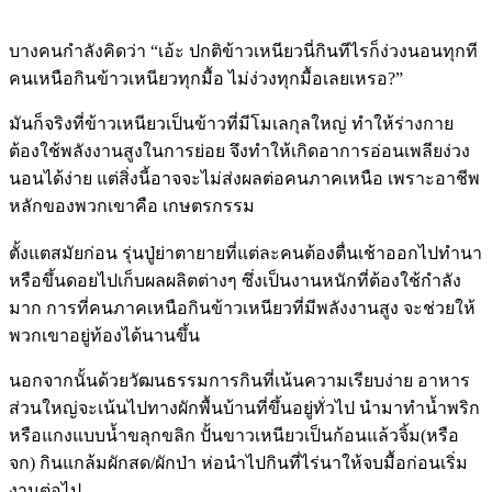
บางคนกำลังคิดว่า “เอ้ะ ปกติข้าวเหนียวนี่กินทีไรก็ง่วงนอนทุกที
คนเหนือกินข้าวเหนียวทุกมื้อ ไม่ง่วงทุกมื้อเลยเหรอ?”
มันก็จริงที่ข้าวเหนียวเป็นข้าวที่มีโมเลกุลใหญ่ ทำให้ร่างกาย
ต้องใช้พลังงานสูงในการย่อย จึงทำให้เกิดอาการอ่อนเพลียง่วง
นอนได้ง่าย แต่สิ่งนี้อาจจะไม่ส่งผลต่อคนภาคเหนือ เพราะอาชีพ
หลักของพวกเขาคือ เกษตรกรรม
ตั้งแตสมัยก่อน รุ่นปู่ย่าตายายที่แต่ละคนต้องตื่นเช้าออกไปทำนา
หรือขึ้นดอยไปเก็บผลผลิตต่างๆ ซึ่งเป็นงานหนักที่ต้องใช้กำลัง
มาก การที่คนภาคเหนือกินข้าวเหนียวที่มีพลังงานสูง จะช่วยให้
พวกเขาอยู่ท้องได้นานขึ้น
นอกจากนั้นด้วยวัฒนธรรมการกินที่เน้นความเรียบง่าย อาหาร
ส่วนใหญ่จะเน้นไปทางผักพื้นบ้านที่ขึ้นอยู่ทั่วไป นำมาทำน้ำพริก
หรือแกงแบบน้ำขลุกขลิก ปั้นขาวเหนียวเป็นก้อนแล้วจิ้ม(หรือ
จก) กินแกล้มผักสด/ผักป่า ห่อนำไปกินที่ไร่นาให้จบมื้อก่อนเริ่ม
งานต่อไป