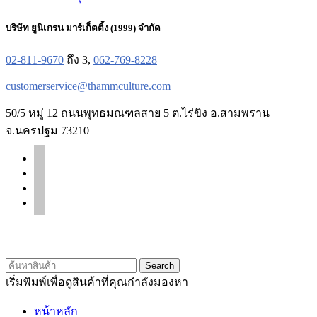
บริษัท ยูนิเกรน มาร์เก็ตติ้ง (1999) จำกัด
02-811-9670
ถึง 3,
062-769-8228
customerservice@thammculture.com
50/5 หมู่ 12 ถนนพุทธมณฑลสาย 5 ต.ไร่ขิง อ.สามพราน
จ.นครปฐม 73210
facebook
line
instagram
tiktok
© 2020 Unigrain marketing (1999) Co., Ltd.
All Rights Reserved
Search
เริ่มพิมพ์เพื่อดูสินค้าที่คุณกำลังมองหา
หน้าหลัก