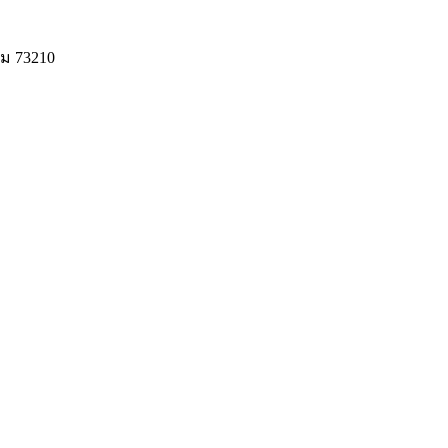
ม 73210
© 2020 Unigrain marketing (1999) Co., Ltd.
All Rights Reserved