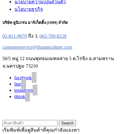
นโยบายความเป็นส่วนตัว
นโยบายธุรกิจ
บริษัท ยูนิเกรน มาร์เก็ตติ้ง (1999) จำกัด
02-811-9670
ถึง 3,
062-769-8228
customerservice@thammculture.com
50/5 หมู่ 12 ถนนพุทธมณฑลสาย 5 ต.ไร่ขิง อ.สามพราน
จ.นครปฐม 73210
facebook
line
instagram
tiktok
© 2020 Unigrain marketing (1999) Co., Ltd.
All Rights Reserved
Search
เริ่มพิมพ์เพื่อดูสินค้าที่คุณกำลังมองหา