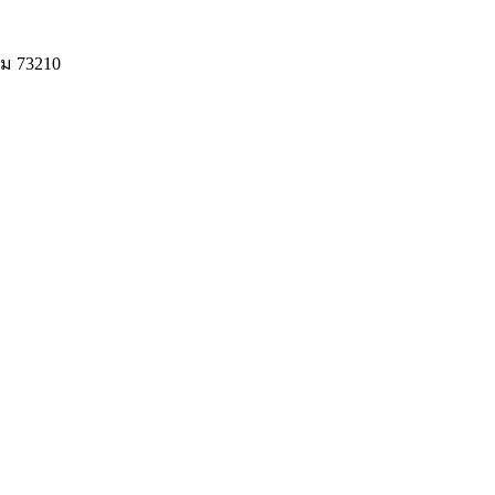
ม 73210
© 2020 Unigrain marketing (1999) Co., Ltd.
All Rights Reserved