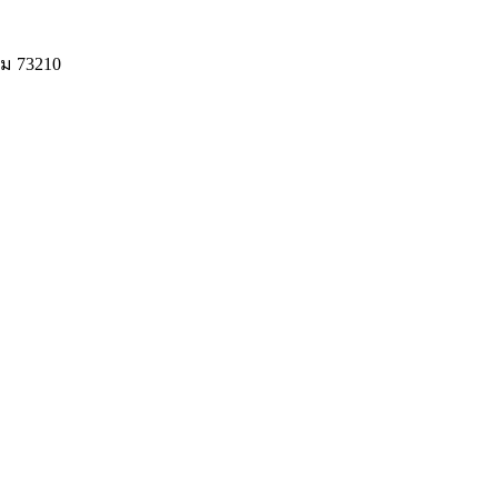
ม 73210
© 2020 Unigrain marketing (1999) Co., Ltd.
All Rights Reserved