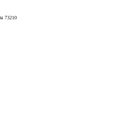
ม 73210
© 2020 Unigrain marketing (1999) Co., Ltd.
All Rights Reserved