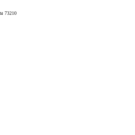
ม 73210
© 2020 Unigrain marketing (1999) Co., Ltd.
All Rights Reserved