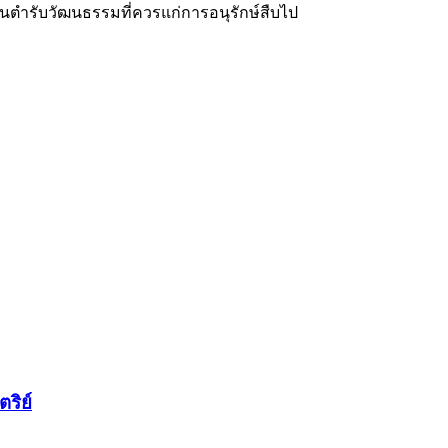
ำรับวัฒนธรรมที่ควรแก่การอนุรักษ์สืบไป
ริย์