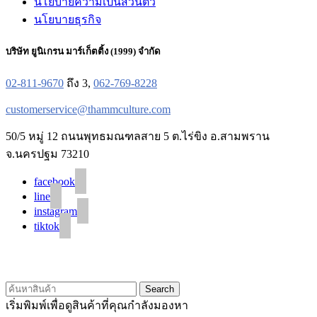
นโยบายความเป็นส่วนตัว
นโยบายธุรกิจ
บริษัท ยูนิเกรน มาร์เก็ตติ้ง (1999) จำกัด
02-811-9670
ถึง 3,
062-769-8228
customerservice@thammculture.com
50/5 หมู่ 12 ถนนพุทธมณฑลสาย 5 ต.ไร่ขิง อ.สามพราน
จ.นครปฐม 73210
facebook
line
instagram
tiktok
© 2020 Unigrain marketing (1999) Co., Ltd.
All Rights Reserved
Search
เริ่มพิมพ์เพื่อดูสินค้าที่คุณกำลังมองหา