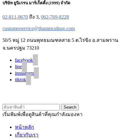
บริษัท ยูนิเกรน มาร์เก็ตติ้ง (1999) จำกัด
02-811-9670
ถึง 3,
062-769-8228
customerservice@thammculture.com
50/5 หมู่ 12 ถนนพุทธมณฑลสาย 5 ต.ไร่ขิง อ.สามพราน
จ.นครปฐม 73210
facebook
line
instagram
tiktok
© 2020 Unigrain marketing (1999) Co., Ltd.
All Rights Reserved
Search
เริ่มพิมพ์เพื่อดูสินค้าที่คุณกำลังมองหา
หน้าหลัก
เกี่ยวกับเรา