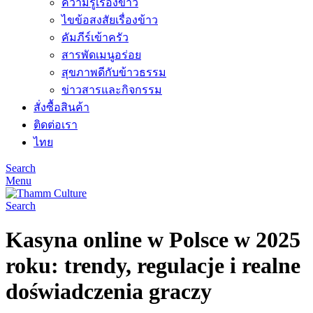
ความรู้เรื่องข้าว
ไขข้อสงสัยเรื่องข้าว
คัมภีร์เข้าครัว
สารพัดเมนูอร่อย
สุขภาพดีกับข้าวธรรม
ข่าวสารและกิจกรรม
สั่งซื้อสินค้า
ติดต่อเรา
ไทย
Search
Menu
Search
Kasyna online w Polsce w 2025
roku: trendy, regulacje i realne
doświadczenia graczy