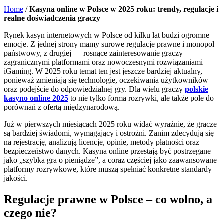
Home
/
Kasyna online w Polsce w 2025 roku: trendy, regulacje i
realne doświadczenia graczy
Rynek kasyn internetowych w Polsce od kilku lat budzi ogromne
emocje. Z jednej strony mamy surowe regulacje prawne i monopol
państwowy, z drugiej — rosnące zainteresowanie graczy
zagranicznymi platformami oraz nowoczesnymi rozwiązaniami
iGaming. W 2025 roku temat ten jest jeszcze bardziej aktualny,
ponieważ zmieniają się technologie, oczekiwania użytkowników
oraz podejście do odpowiedzialnej gry. Dla wielu graczy
polskie
kasyno online 2025
to nie tylko forma rozrywki, ale także pole do
porównań z ofertą międzynarodową.
Już w pierwszych miesiącach 2025 roku widać wyraźnie, że gracze
są bardziej świadomi, wymagający i ostrożni. Zanim zdecydują się
na rejestrację, analizują licencje, opinie, metody płatności oraz
bezpieczeństwo danych. Kasyna online przestają być postrzegane
jako „szybka gra o pieniądze”, a coraz częściej jako zaawansowane
platformy rozrywkowe, które muszą spełniać konkretne standardy
jakości.
Regulacje prawne w Polsce – co wolno, a
czego nie?