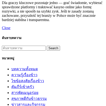
Dla graczy kluczowe pozostaje jedno — grać świadomie, wybierać
sprawdzone platformy i traktować kasyno online jako formę
rozrywki, a nie sposób na szybki zysk. Jeśli te zasady zostaną
zachowane, przyszłość tej branży w Polsce może być znacznie
bardziej stabilna i transparentna.
Close
ค้นหาบทความ
Search
หมวดหมู่
บทความทั้งหมด
ความรู้เรื่องข้าว
ไขข้อสงสัยเรื่องข้าว
คัมภีร์เข้าครัว
สารพัดเมนูอร่อย
สุขภาพดีกับข้าวธรรม
ข่าวสารและกิจกรรม