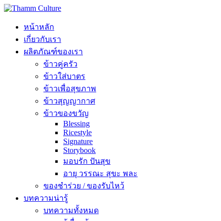
หน้าหลัก
เกี่ยวกับเรา
ผลิตภัณฑ์ของเรา
ข้าวคู่ครัว
ข้าวใส่บาตร
ข้าวเพื่อสุขภาพ
ข้าวสุญญากาศ
ข้าวของขวัญ
Blessing
Ricestyle
Signature
Storybook
มอบรัก ปันสุข
อายุ วรรณะ สุขะ พละ
ของชำร่วย / ของรับไหว้
บทความน่ารู้
บทความทั้งหมด