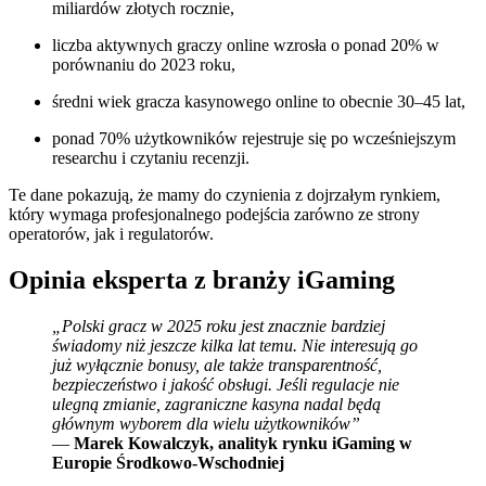
miliardów złotych rocznie,
liczba aktywnych graczy online wzrosła o ponad 20% w
porównaniu do 2023 roku,
średni wiek gracza kasynowego online to obecnie 30–45 lat,
ponad 70% użytkowników rejestruje się po wcześniejszym
researchu i czytaniu recenzji.
Te dane pokazują, że mamy do czynienia z dojrzałym rynkiem,
który wymaga profesjonalnego podejścia zarówno ze strony
operatorów, jak i regulatorów.
Opinia eksperta z branży iGaming
„Polski gracz w 2025 roku jest znacznie bardziej
świadomy niż jeszcze kilka lat temu. Nie interesują go
już wyłącznie bonusy, ale także transparentność,
bezpieczeństwo i jakość obsługi. Jeśli regulacje nie
ulegną zmianie, zagraniczne kasyna nadal będą
głównym wyborem dla wielu użytkowników”
—
Marek Kowalczyk, analityk rynku iGaming w
Europie Środkowo-Wschodniej