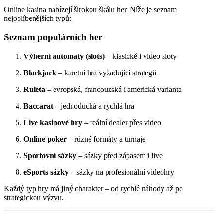
Online kasina nabízejí širokou škálu her. Níže je seznam
nejoblíbenějších typů:
Seznam populárních her
Výherní automaty (slots)
– klasické i video sloty
Blackjack
– karetní hra vyžadující strategii
Ruleta
– evropská, francouzská i americká varianta
Baccarat
– jednoduchá a rychlá hra
Live kasinové hry
– reální dealer přes video
Online poker
– různé formáty a turnaje
Sportovní sázky
– sázky před zápasem i live
eSports sázky
– sázky na profesionální videohry
Každý typ hry má jiný charakter – od rychlé náhody až po
strategickou výzvu.