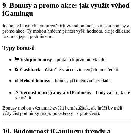
9. Bonusy a promo akce: jak využít výhod
iGamingu
Jednou z hlavních konkurenčních výhod online kasin jsou bonusy a
promo akce. Ty mohou hráčům přinést vyšší hodnotu, ale je důležité
rozumět jejich podmínkám.
Typy bonusů
🎁
Vstupní bonusy
– přidáno k prvnímu vkladu
🔄
Cashback
– částečné vrácení ztracených prostředků
📊
Reload bonusy
– bonusy při opětovném vkladu
🎯
Věrnostní programy a VIP odměny
– body za hru, které
lze měnit
Bonusy mohou významně zvýšit herní zážitek, ale hráči by měli
vždy číst podmínky (např. požadavky na protočení).
10. Budoucnost iGamingu: trendy a