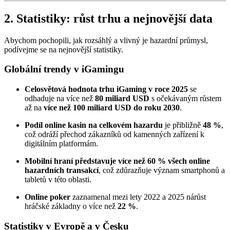
2. Statistiky: růst trhu a nejnovější data
Abychom pochopili, jak rozsáhlý a vlivný je hazardní průmysl,
podívejme se na nejnovější statistiky.
Globální trendy v iGamingu
Celosvětová hodnota trhu iGaming v roce 2025
se
odhaduje na více než
80 miliard USD
s očekávaným růstem
až na
více než 100 miliard USD do roku 2030
.
Podíl online kasin na celkovém hazardu
je přibližně
48 %
,
což odráží přechod zákazníků od kamenných zařízení k
digitálním platformám.
Mobilní hraní představuje více než 60 % všech online
hazardních transakcí
, což zdůrazňuje význam smartphonů a
tabletů v této oblasti.
Online poker
zaznamenal mezi lety 2022 a 2025 nárůst
hráčské základny o více než
22 %
.
Statistiky v Evropě a v Česku