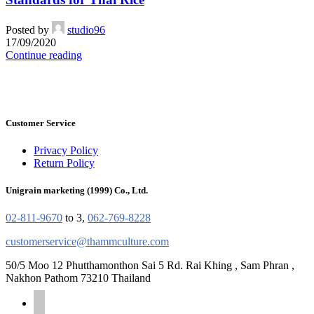
Posted by
studio96
17/09/2020
Continue reading
Customer Service
Privacy Policy
Return Policy
Unigrain marketing (1999) Co., Ltd.
02-811-9670
to 3,
062-769-8228
customerservice@thammculture.com
50/5 Moo 12 Phutthamonthon Sai 5 Rd. Rai Khing , Sam Phran ,
Nakhon Pathom 73210 Thailand
facebook