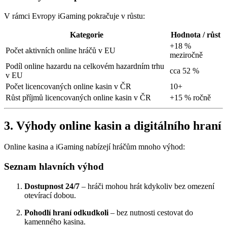
V rámci Evropy iGaming pokračuje v růstu:
Kategorie
Hodnota / růst
+18 %
Počet aktivních online hráčů v EU
meziročně
Podíl online hazardu na celkovém hazardním trhu
cca 52 %
v EU
Počet licencovaných online kasin v ČR
10+
Růst příjmů licencovaných online kasin v ČR
+15 % ročně
3. Výhody online kasin a digitálního hraní
Online kasina a iGaming nabízejí hráčům mnoho výhod:
Seznam hlavních výhod
Dostupnost 24/7
– hráči mohou hrát kdykoliv bez omezení
otevírací dobou.
Pohodlí hraní odkudkoli
– bez nutnosti cestovat do
kamenného kasina.