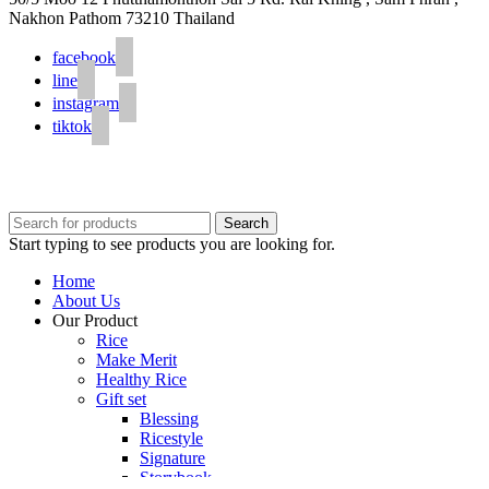
Nakhon Pathom 73210 Thailand
facebook
line
instagram
tiktok
© 2020 Unigrain marketing (1999) Co., Ltd.
All Rights Reserved
Search
Start typing to see products you are looking for.
Home
About Us
Our Product
Rice
Make Merit
Healthy Rice
Gift set
Blessing
Ricestyle
Signature
Storybook