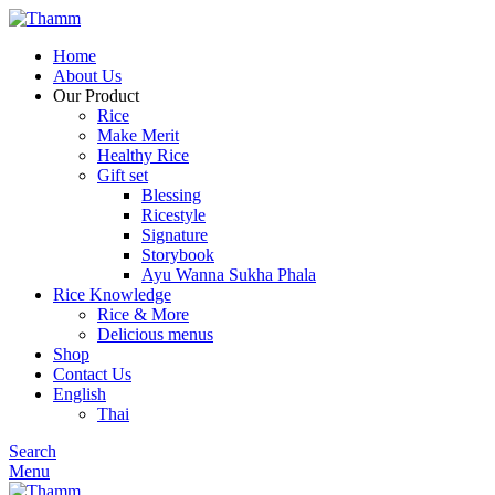
Home
About Us
Our Product
Rice
Make Merit
Healthy Rice
Gift set
Blessing
Ricestyle
Signature
Storybook
Ayu Wanna Sukha Phala
Rice Knowledge
Rice & More
Delicious menus
Shop
Contact Us
English
Thai
Search
Menu