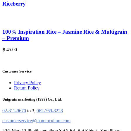
Riceberry
100% Inspiration Rice – Jasmine Rice & Multigrain
– Premium
฿
45.00
Customer Service
Privacy Policy
Return Policy
Unigrain marketing (1999) Co., Ltd.
02-811-9670
to 3,
062-769-8228
customerservice@thammculture.com
50/5 Moo 12 Phutthamonthon Sai 5 Rd. Rai Khing , Sam Phran ,