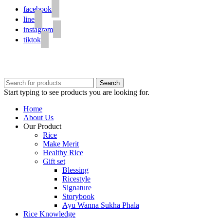
facebook
line
instagram
tiktok
© 2020 Unigrain marketing (1999) Co., Ltd.
All Rights Reserved
Search
Start typing to see products you are looking for.
Home
About Us
Our Product
Rice
Make Merit
Healthy Rice
Gift set
Blessing
Ricestyle
Signature
Storybook
Ayu Wanna Sukha Phala
Rice Knowledge