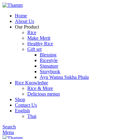
Home
About Us
Our Product
Rice
Make Merit
Healthy Rice
Gift set
Blessing
Ricestyle
Signature
Storybook
Ayu Wanna Sukha Phala
Rice Knowledge
Rice & More
Delicious menus
Shop
Contact Us
English
Thai
Search
Menu