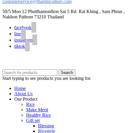
customerservice@thammculture.com
50/5 Moo 12 Phutthamonthon Sai 5 Rd. Rai Khing , Sam Phran ,
Nakhon Pathom 73210 Thailand
facebook
line
instagram
tiktok
© 2020 Unigrain marketing (1999) Co., Ltd.
All Rights Reserved
Search
Start typing to see products you are looking for.
Home
About Us
Our Product
Rice
Make Merit
Healthy Rice
Gift set
Blessing
Ricestyle