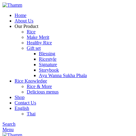
Home
About Us
Our Product
Rice
Make Merit
Healthy Rice
Gift set
Blessing
Ricestyle
Signature
Storybook
Ayu Wanna Sukha Phala
Rice Knowledge
Rice & More
Delicious menus
Shop
Contact Us
English
Thai
Search
Menu