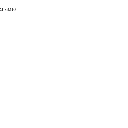
ม 73210
© 2020 Unigrain marketing (1999) Co., Ltd.
All Rights Reserved