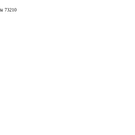
ม 73210
© 2020 Unigrain marketing (1999) Co., Ltd.
All Rights Reserved