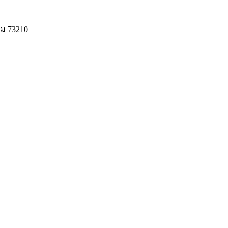
ม 73210
© 2020 Unigrain marketing (1999) Co., Ltd.
All Rights Reserved