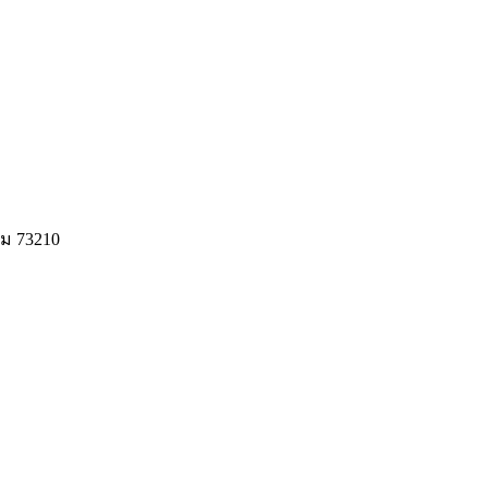
ม 73210
© 2020 Unigrain marketing (1999) Co., Ltd.
All Rights Reserved