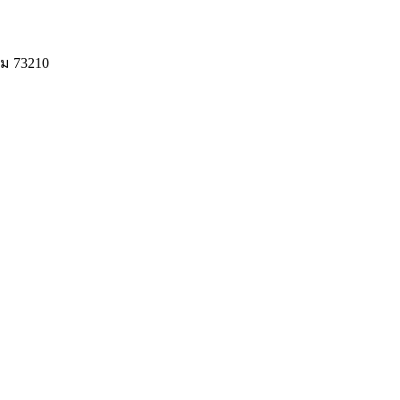
ม 73210
© 2020 Unigrain marketing (1999) Co., Ltd.
All Rights Reserved