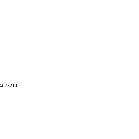
ม 73210
© 2020 Unigrain marketing (1999) Co., Ltd.
All Rights Reserved