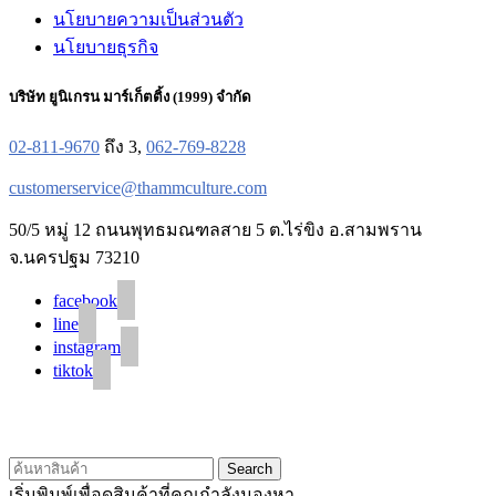
นโยบายความเป็นส่วนตัว
นโยบายธุรกิจ
บริษัท ยูนิเกรน มาร์เก็ตติ้ง (1999) จำกัด
02-811-9670
ถึง 3,
062-769-8228
customerservice@thammculture.com
50/5 หมู่ 12 ถนนพุทธมณฑลสาย 5 ต.ไร่ขิง อ.สามพราน
จ.นครปฐม 73210
facebook
line
instagram
tiktok
© 2020 Unigrain marketing (1999) Co., Ltd.
All Rights Reserved
Search
เริ่มพิมพ์เพื่อดูสินค้าที่คุณกำลังมองหา