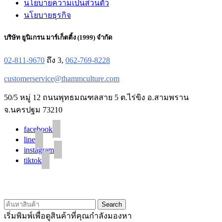
นโยบายความเป็นส่วนตัว
นโยบายธุรกิจ
บริษัท ยูนิเกรน มาร์เก็ตติ้ง (1999) จำกัด
02-811-9670
ถึง 3,
062-769-8228
customerservice@thammculture.com
50/5 หมู่ 12 ถนนพุทธมณฑลสาย 5 ต.ไร่ขิง อ.สามพราน
จ.นครปฐม 73210
facebook
line
instagram
tiktok
© 2020 Unigrain marketing (1999) Co., Ltd.
All Rights Reserved
Search
เริ่มพิมพ์เพื่อดูสินค้าที่คุณกำลังมองหา